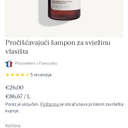
Otvori
Pročišćavajući šampon za svježinu
medij
2
vlasišta
u
dijaloškom
okviru
Proizvedeno u Francuskoj
5 recenzije
Redovna
€26,00
JEDINIČNA
PO
€86,67
/
L
cijena
CIJENA
Porez je uključen.
Poštarina
se obračunava prilikom završetka
kupnje.
Količina: