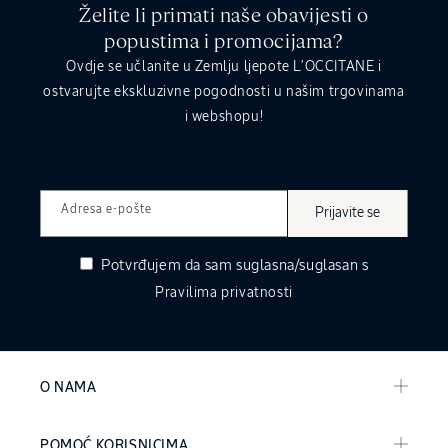
Želite li primati naše obavijesti o
popustima i promocijama?
Ovdje se učlanite u Zemlju ljepote L’OCCITANE i
ostvarujte ekskluzivne pogodnosti u našim trgovinama
i webshopu!
Adresa e-pošte
Prijavite se
Potvrđujem da sam suglasna/suglasan s
Pravilima privatnosti
O NAMA
POMOĆ KORISNICIMA