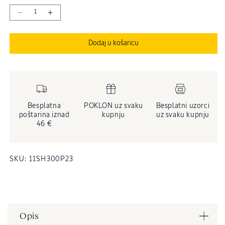
Smanji
Povećaj
količinu
količinu
proizvoda
proizvoda
Dodaj u košaricu
Pročišćavajući
Pročišćavajući
šampon
šampon
za
za
svježinu
svježinu
vlasišta
vlasišta
Besplatna
POKLON uz svaku
Besplatni uzorci
poštarina iznad
kupnju
uz svaku kupnju
46 €
INVENTARNA
SKU:
11SH300P23
ŠIFRA
PROIZVODA
(SKU):
Opis