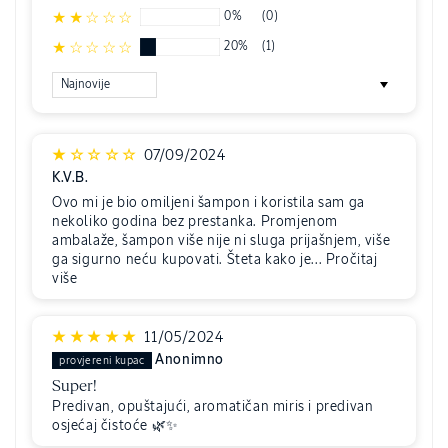
0%
(0)
20%
(1)
Sort by
07/09/2024
K.V.B.
Ovo mi je bio omiljeni šampon i koristila sam ga
nekoliko godina bez prestanka. Promjenom
ambalaže, šampon više nije ni sluga prijašnjem, više
ga sigurno neću kupovati. Šteta kako je...
Pročitaj
više
11/05/2024
Anonimno
Super!
Predivan, opuštajući, aromatičan miris i predivan
osjećaj čistoće 🌿✨