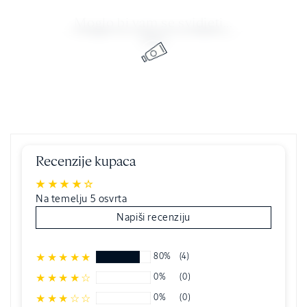
Moglo bi vam se svidjeti...
Recenzije kupaca
Na temelju 5 osvrta
Napiši recenziju
80%
(4)
0%
(0)
0%
(0)