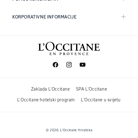
KORPORATIVNE INFORMACIJE
Facebook
Instagram
YouTube
Zaklada L'Occitane
SPA L'Occitane
L'Occitane hotelski program
L'Occitane u svijetu
Načini
© 2026,
L'Occitane Hrvatska
plaćanja