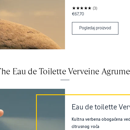
(3)
Redovna
€67,70
cijena
Pogledaj proizvod
The Eau de Toilette Verveine Agrume
Eau de toilette Ve
Kultna verbena obogaćena ve
citrusnog voća