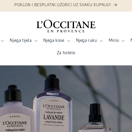
POKLON I BESPLATNI UZORCI UZ SVAKU KUPNJU!
Njega tijela
Njega kose
Njega ruku
Mirisi
Za hotele