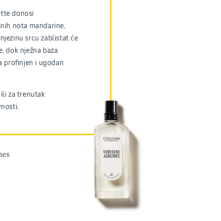
tte donosi
snih nota mandarine,
njezinu srcu zablistat će
e, dok nježna baza
a profinjen i ugodan
ili za trenutak
nosti.
mes