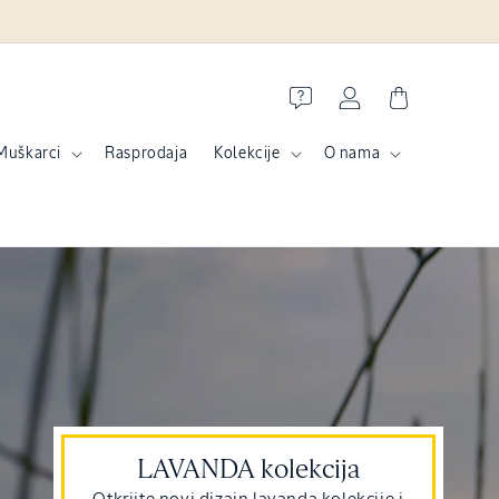
Prijava
Košarica
Muškarci
Rasprodaja
Kolekcije
O nama
LAVANDA kolekcija