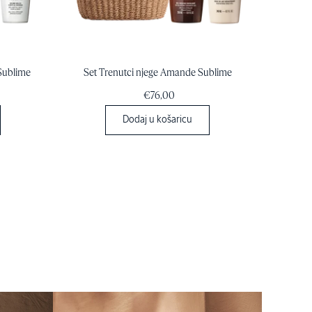
Sublime
Set Trenutci njege Amande Sublime
Ulje za 
€76,00
Dodaj u košaricu