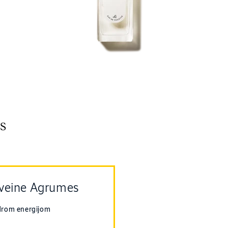
s
rveine Agrumes
drom energijom