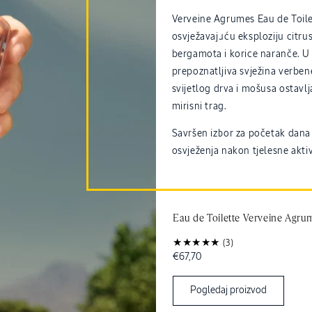
Verveine Agrumes Eau de Toile
osvježavajuću eksploziju citru
bergamota i korice naranče. U 
prepoznatljiva svježina verben
svijetlog drva i mošusa ostavlj
mirisni trag.
Savršen izbor za početak dana 
osvježenja nakon tjelesne aktiv
Eau de Toilette Verveine Agru
(3)
Redovna
€67,70
cijena
Pogledaj proizvod