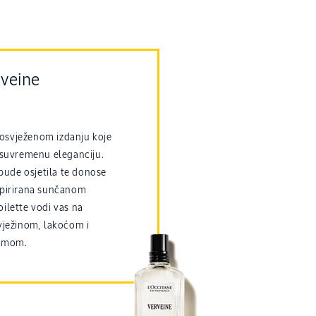
rveine
u osvježenom izdanju koje
 suvremenu eleganciju.
 bude osjetila te donose
Inspirirana sunčanom
ilette vodi vas na
vježinom, lakoćom i
armom.