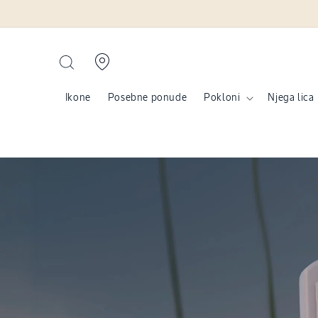
Preskoči na sadržaj
Ikone
Posebne ponude
Pokloni
Njega lica