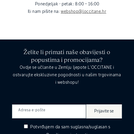
Ponedjeljak - petak: 8:00 – 16:00
Ili nam pišite na:
webshop@loccitane.hr
Želite li primati naše obavijesti o
popustima i promocijama?
Ovdje se učlanite u Zemlju ljepote L’OCCITANE i
ostvarujte ekskluzivne pogodnosti u našim trgovinama
i webshopu!
Adresa e-pošte
Prijavite se
Potvrđujem da sam suglasna/suglasan s