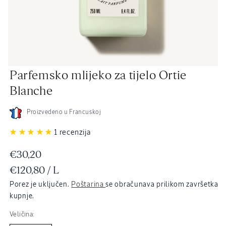
Otvori
Parfemsko mlijeko za tijelo Ortie
medij
2
Blanche
u
dijaloškom
okviru
Proizvedeno u Francuskoj
1 recenzija
Redovna
€30,20
JEDINIČNA
PO
€120,80
/
L
cijena
CIJENA
Porez je uključen.
Poštarina
se obračunava prilikom završetka
kupnje.
Veličina: