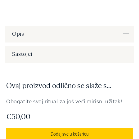
ŠIFRA
PROIZVODA
(SKU):
Opis
Sastojci
Ovaj proizvod odlično se slaže s...
Obogatite svoj ritual za još veći mirisni užitak!
€50,00
Dodaj sve u košaricu