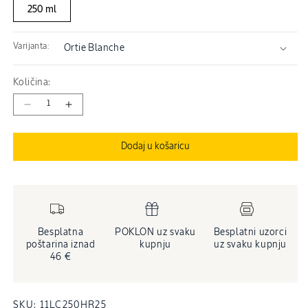
250 ml
Varijanta:
Količina:
Smanji
Povećaj
količinu
količinu
proizvoda
proizvoda
Dodaj u košaricu
Parfemsko
Parfemsko
mlijeko
mlijeko
za
za
tijelo
tijelo
Ortie
Ortie
Blanche
Blanche
Besplatna
POKLON uz svaku
Besplatni uzorci
poštarina iznad
kupnju
uz svaku kupnju
46 €
INVENTARNA
SKU:
11LC250HR25