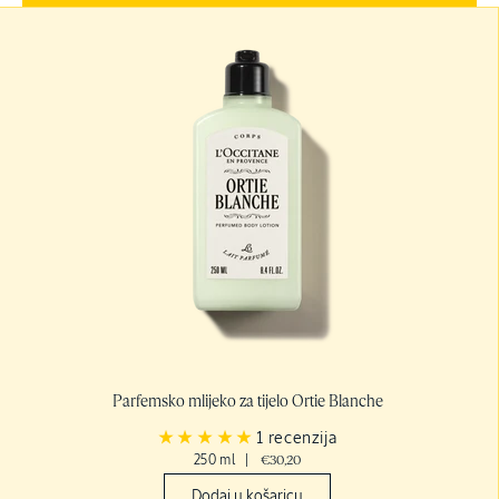
Parfemsko mlijeko za tijelo Ortie Blanche
1 recenzija
250 ml
|
€30,20
Dodaj u košaricu