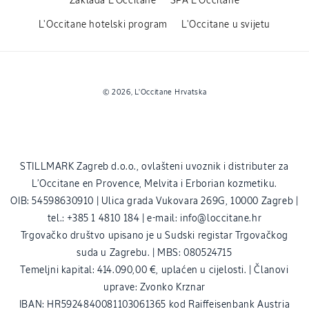
Zaklada L'Occitane
SPA L'Occitane
L'Occitane hotelski program
L'Occitane u svijetu
Načini
© 2026,
L'Occitane Hrvatska
plaćanja
STILLMARK Zagreb d.o.o., ovlašteni uvoznik i distributer za
L’Occitane en Provence, Melvita i Erborian kozmetiku.
OIB: 54598630910 | Ulica grada Vukovara 269G, 10000 Zagreb |
tel.: +385 1 4810 184 | e-mail: info@loccitane.hr
Trgovačko društvo upisano je u Sudski registar Trgovačkog
suda u Zagrebu. | MBS: 080524715
Temeljni kapital: 414.090,00 €, uplaćen u cijelosti. | Članovi
uprave: Zvonko Krznar
IBAN: HR5924840081103061365 kod Raiffeisenbank Austria