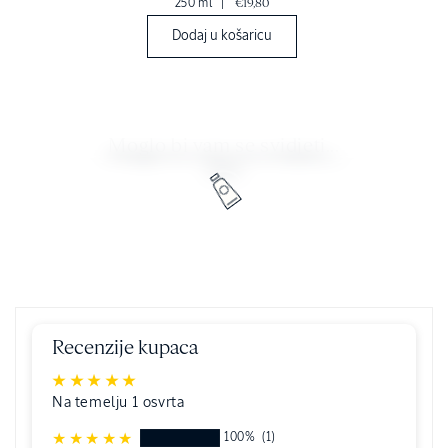
250 ml
|
€19,80
Dodaj u košaricu
Moglo bi vam se svidjeti...
Recenzije kupaca
Na temelju 1 osvrta
100%
(1)