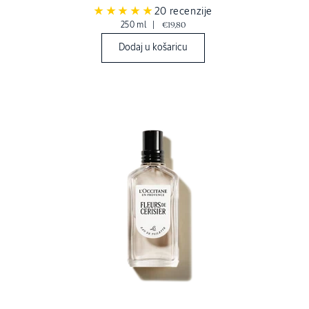
20 recenzije
250 ml
|
€19,80
Dodaj u košaricu