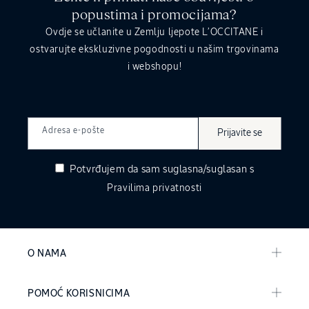
popustima i promocijama?
Ovdje se učlanite u Zemlju ljepote L’OCCITANE i
ostvarujte ekskluzivne pogodnosti u našim trgovinama
i webshopu!
Adresa e-pošte
Prijavite se
Potvrđujem da sam suglasna/suglasan s
Pravilima privatnosti
O NAMA
POMOĆ KORISNICIMA