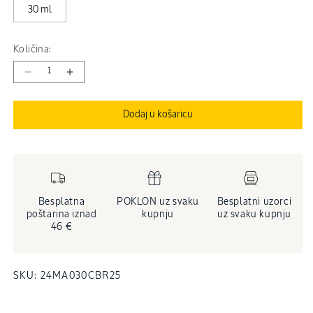
30 ml
Količina:
Smanji
Povećaj
količinu
količinu
proizvoda
proizvoda
Dodaj u košaricu
Parfemska
Parfemska
krema
krema
za
za
ruke
ruke
Fleurs
Fleurs
de
de
Besplatna
POKLON uz svaku
Besplatni uzorci
Cerisier
Cerisier
poštarina iznad
kupnju
uz svaku kupnju
-
-
46 €
putno
putno
pakiranje
pakiranje
INVENTARNA
SKU:
24MA030CBR25
ŠIFRA
PROIZVODA
(SKU):