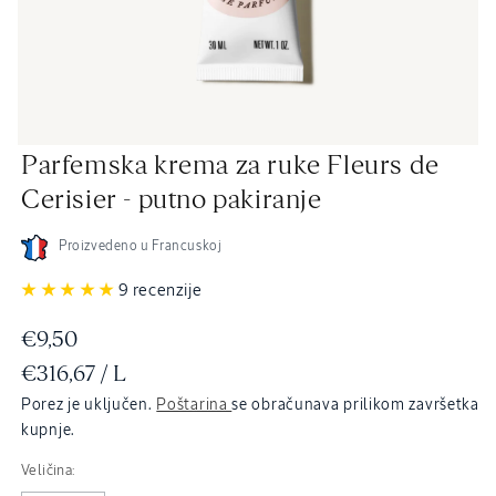
Otvori
Parfemska krema za ruke Fleurs de
medij
2
Cerisier - putno pakiranje
u
dijaloškom
okviru
Proizvedeno u Francuskoj
9 recenzije
Redovna
€9,50
JEDINIČNA
PO
€316,67
/
L
cijena
CIJENA
Porez je uključen.
Poštarina
se obračunava prilikom završetka
kupnje.
Veličina: