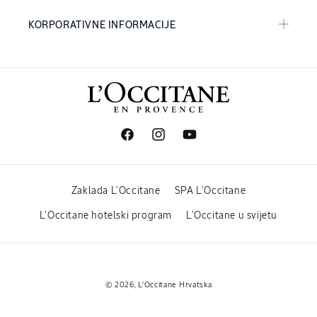
KORPORATIVNE INFORMACIJE
Facebook
Instagram
YouTube
Zaklada L'Occitane
SPA L'Occitane
L'Occitane hotelski program
L'Occitane u svijetu
Načini
© 2026,
L'Occitane Hrvatska
plaćanja