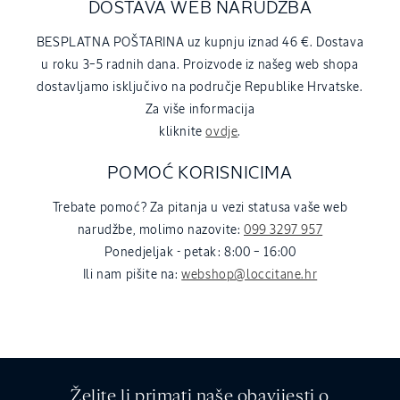
DOSTAVA WEB NARUDŽBA
BESPLATNA POŠTARINA uz kupnju iznad 46 €. Dostava
u roku 3–5 radnih dana. Proizvode iz našeg web shopa
dostavljamo isključivo na područje Republike Hrvatske.
Za više informacija
kliknite
ovdje
.
POMOĆ KORISNICIMA
Trebate pomoć? Za pitanja u vezi statusa vaše web
narudžbe, molimo nazovite:
099 3297 957
Ponedjeljak - petak: 8:00 – 16:00
Ili nam pišite na:
webshop@loccitane.hr
Želite li primati naše obavijesti o