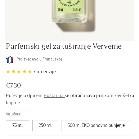
Otvori
Parfemski gel za tuširanje Verveine
medij
2
u
dijaloškom
Proizvedeno u Francuskoj
okviru
7 recenzije
Redovna
€7,30
cijena
Porez je uključen.
Poštarina
se obračunava prilikom završetka
kupnje.
Veličina:
75 ml
250 ml
500 ml EKO ponovno punjenje