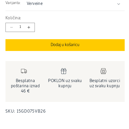
Varijanta:
Količina:
Smanji
Povećaj
količinu
količinu
proizvoda
proizvoda
Dodaj u košaricu
Parfemski
Parfemski
gel
gel
za
za
tuširanje
tuširanje
Verveine
Verveine
Besplatna
POKLON uz svaku
Besplatni uzorci
poštarina iznad
kupnju
uz svaku kupnju
46 €
INVENTARNA
SKU:
15GD075VB26
ŠIFRA
PROIZVODA
(SKU):