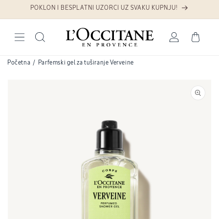
Preskoči na sadržaj
POKLON I BESPLATNI UZORCI UZ SVAKU KUPNJU!
Prijava
Košarica
Početna
/
Parfemski gel za tuširanje Verveine