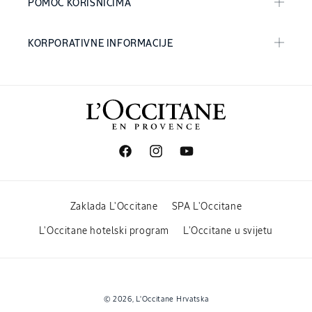
POMOĆ KORISNICIMA
KORPORATIVNE INFORMACIJE
Facebook
Instagram
YouTube
Zaklada L'Occitane
SPA L'Occitane
L'Occitane hotelski program
L'Occitane u svijetu
Načini
© 2026,
L'Occitane Hrvatska
plaćanja