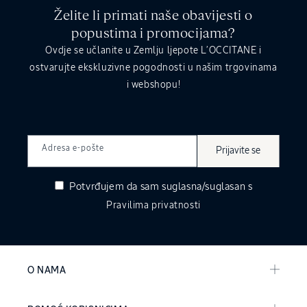
Želite li primati naše obavijesti o
popustima i promocijama?
Ovdje se učlanite u Zemlju ljepote L’OCCITANE i
ostvarujte ekskluzivne pogodnosti u našim trgovinama
i webshopu!
Adresa e-pošte
Prijavite se
Potvrđujem da sam suglasna/suglasan s
Pravilima privatnosti
O NAMA