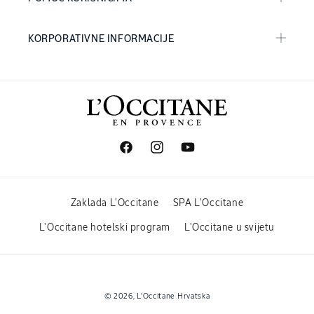
KORPORATIVNE INFORMACIJE
Facebook
Instagram
YouTube
Zaklada L'Occitane
SPA L'Occitane
L'Occitane hotelski program
L'Occitane u svijetu
Načini
© 2026,
L'Occitane Hrvatska
plaćanja