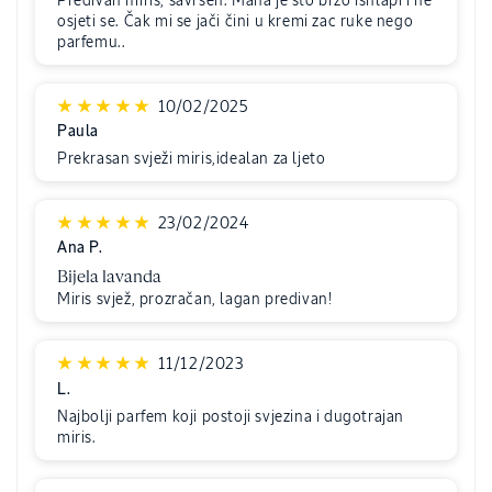
Predivan miris, savršen. Mana je što brzo ishlapi i ne
osjeti se. Čak mi se jači čini u kremi zac ruke nego
parfemu..
10/02/2025
Paula
Prekrasan svježi miris,idealan za ljeto
23/02/2024
Ana P.
Bijela lavanda
Miris svjež, prozračan, lagan predivan!
11/12/2023
L.
Najbolji parfem koji postoji svjezina i dugotrajan
miris.