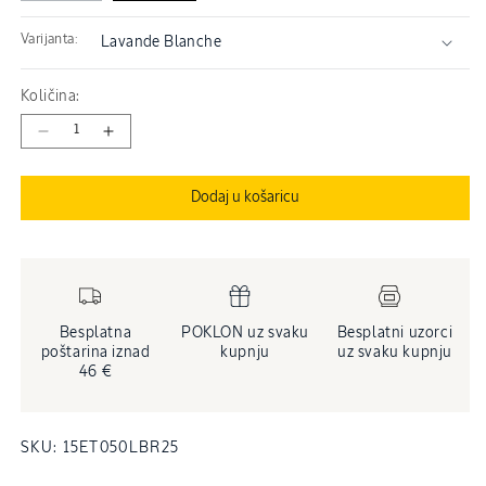
Varijanta:
Količina:
Smanji
Povećaj
količinu
količinu
proizvoda
proizvoda
Dodaj u košaricu
Eau
Eau
de
de
Toilette
Toilette
Lavande
Lavande
Blanche
Blanche
Besplatna
POKLON uz svaku
Besplatni uzorci
poštarina iznad
kupnju
uz svaku kupnju
46 €
INVENTARNA
SKU:
15ET050LBR25
ŠIFRA
PROIZVODA