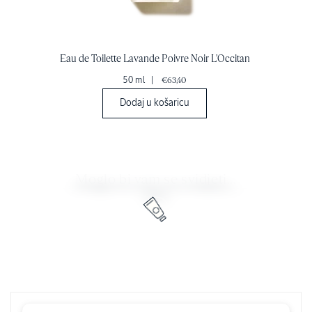
Eau de Toilette Lavande Poivre Noir L'Occitan
50 ml
|
€63,40
Dodaj u košaricu
Moglo bi vam se svidjeti...