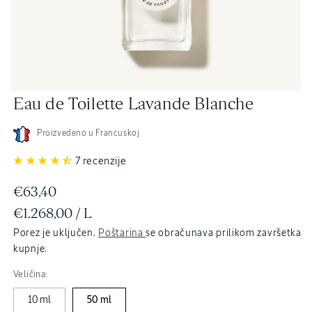
Otvori
Ot
Eau de Toilette Lavande Blanche
medij
me
4
5
u
u
dijaloškom
di
Proizvedeno u Francuskoj
okviru
ok
7 recenzije
Redovna
€63,40
JEDINIČNA
PO
€1.268,00
/
L
cijena
CIJENA
Porez je uključen.
Poštarina
se obračunava prilikom završetka
kupnje.
Veličina:
10 ml
50 ml