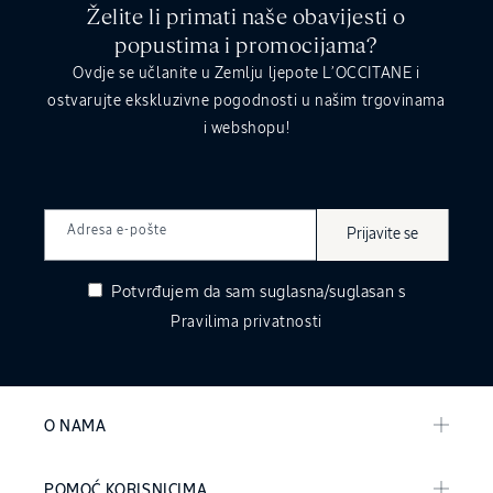
Želite li primati naše obavijesti o
popustima i promocijama?
Ovdje se učlanite u Zemlju ljepote L’OCCITANE i
ostvarujte ekskluzivne pogodnosti u našim trgovinama
i webshopu!
Adresa e-pošte
Prijavite se
Potvrđujem da sam suglasna/suglasan s
Pravilima privatnosti
O NAMA
POMOĆ KORISNICIMA