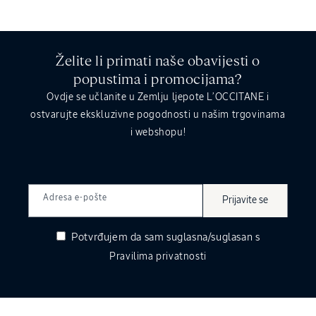
Želite li primati naše obavijesti o
popustima i promocijama?
Ovdje se učlanite u Zemlju ljepote L’OCCITANE i
ostvarujte ekskluzivne pogodnosti u našim trgovinama
i webshopu!
Adresa e-pošte
Prijavite se
Potvrđujem da sam suglasna/suglasan s
Pravilima privatnosti