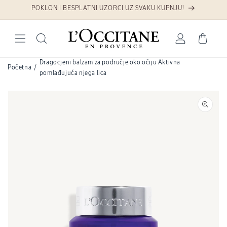
Preskoči na sadržaj
POKLON I BESPLATNI UZORCI UZ SVAKU KUPNJU!
Prijava
Košarica
Dragocjeni balzam za područje oko očiju Aktivna
Početna
/
pomlađujuća njega lica