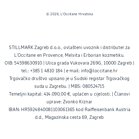
Načini
© 2026,
L'Occitane Hrvatska
plaćanja
STILLMARK Zagreb d.o.o., ovlašteni uvoznik i distributer za
L’Occitane en Provence, Melvita i Erborian kozmetiku.
OIB: 54598630910 | Ulica grada Vukovara 269G, 10000 Zagreb |
tel.: +385 1 4810 184 | e-mail: info@loccitane.hr
Trgovačko društvo upisano je u Sudski registar Trgovačkog
suda u Zagrebu. | MBS: 080524715
Temeljni kapital: 414.090,00 €, uplaćen u cijelosti. | Članovi
uprave: Zvonko Krznar
IBAN: HR5924840081103061365 kod Raiffeisenbank Austria
d.d., Magazinska cesta 69, Zagreb