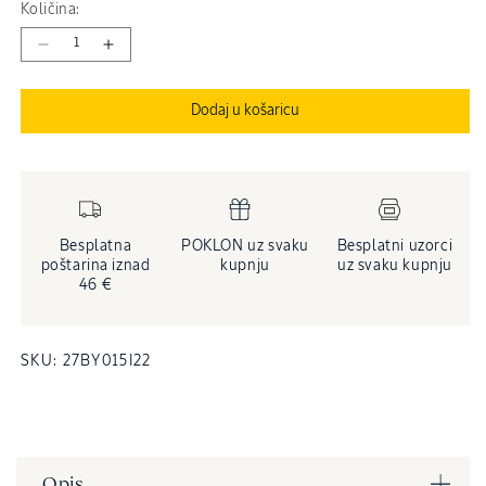
Količina:
Smanji
Povećaj
količinu
količinu
proizvoda
proizvoda
Dodaj u košaricu
Dragocjeni
Dragocjeni
balzam
balzam
za
za
područje
područje
oko
oko
očiju
očiju
Besplatna
POKLON uz svaku
Besplatni uzorci
Aktivna
Aktivna
poštarina iznad
kupnju
uz svaku kupnju
pomlađujuća
pomlađujuća
46 €
njega
njega
lica
lica
INVENTARNA
SKU:
27BY015I22
ŠIFRA
PROIZVODA
(SKU):
Opis