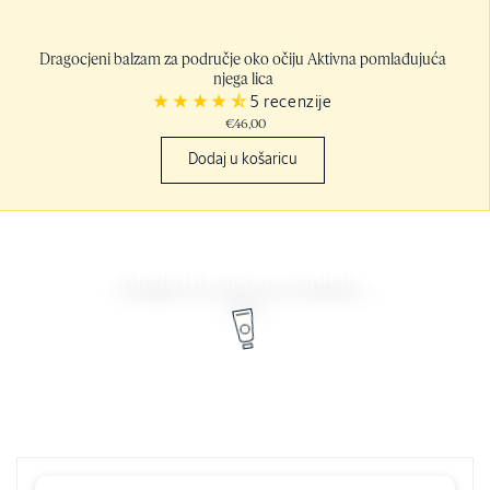
Dragocjeni balzam za područje oko očiju Aktivna pomlađujuća
njega lica
5 recenzije
€46,00
Dodaj u košaricu
Moglo bi vam se svidjeti...