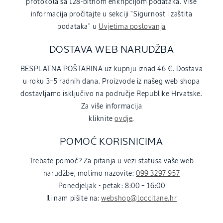
protokola sa 128-bitnom enkripcijom podataka. Više
informacija pročitajte u sekciji "Sigurnost i zaštita
podataka" u
Uvjetima poslovanja
DOSTAVA WEB NARUDŽBA
BESPLATNA POŠTARINA uz kupnju iznad 46 €. Dostava
u roku 3–5 radnih dana. Proizvode iz našeg web shopa
dostavljamo isključivo na područje Republike Hrvatske.
Za više informacija
kliknite
ovdje
.
POMOĆ KORISNICIMA
Trebate pomoć? Za pitanja u vezi statusa vaše web
narudžbe, molimo nazovite:
099 3297 957
Ponedjeljak - petak: 8:00 – 16:00
Ili nam pišite na:
webshop@loccitane.hr