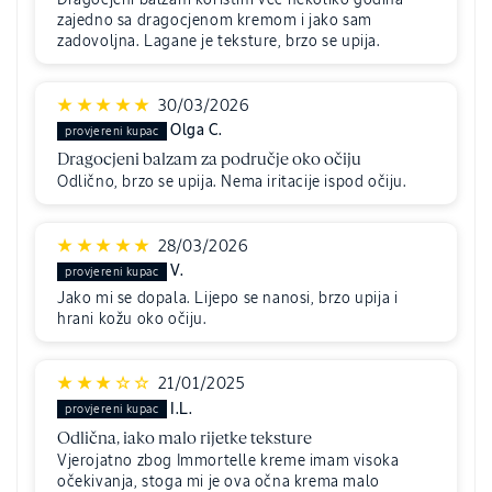
Dragocjeni balzam koristim već nekoliko godina
zajedno sa dragocjenom kremom i jako sam
zadovoljna. Lagane je teksture, brzo se upija.
30/03/2026
Olga C.
Dragocjeni balzam za područje oko očiju
Odlično, brzo se upija. Nema iritacije ispod očiju.
28/03/2026
V.
Jako mi se dopala. Lijepo se nanosi, brzo upija i
hrani kožu oko očiju.
21/01/2025
I.L.
Odlična, iako malo rijetke teksture
Vjerojatno zbog Immortelle kreme imam visoka
očekivanja, stoga mi je ova očna krema malo