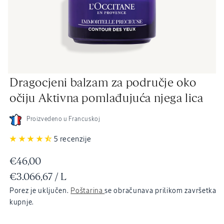
Otvori
Dragocjeni balzam za područje oko
medij
2
očiju Aktivna pomlađujuća njega lica
u
dijaloškom
okviru
Proizvedeno u Francuskoj
5 recenzije
Redovna
€46,00
JEDINIČNA
PO
€3.066,67
/
L
cijena
CIJENA
Porez je uključen.
Poštarina
se obračunava prilikom završetka
kupnje.