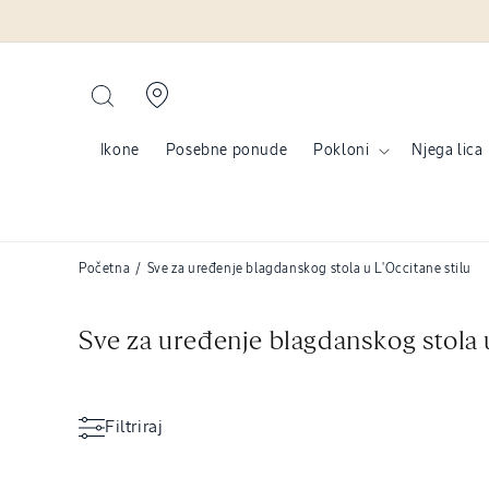
Preskoči na sadržaj
BESPLATNA POŠTARINA IZNAD 46 €
Ikone
Posebne ponude
Pokloni
Njega lica
Početna
/
Sve za uređenje blagdanskog stola u L'Occitane stilu
K
Sve za uređenje blagdanskog stola u
o
l
Filtriraj
e
k