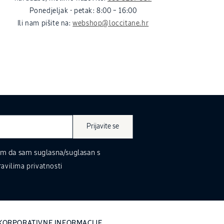
Ponedjeljak - petak: 8:00 – 16:00
Ili nam pišite na:
webshop@loccitane.hr
Prijavite se
m da sam suglasna/suglasan s
ravilima privatnosti
KORPORATIVNE INFORMACIJE