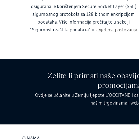
osigurana je korištenjem Secure Socket Layer (SSL)
sigurnosnog protokola sa 128-bitnom enkripcijom
podataka. Više informacija pročitajte u sekciji
"Sigurnost i zaštita podataka" u
Uvjetima poslovanja
Želite li primati naše obavij
promocijam
Ovdje se učlanite u Zemlju ljepote L’OCCITANE i o
našim trgovinama i we
O NAMA