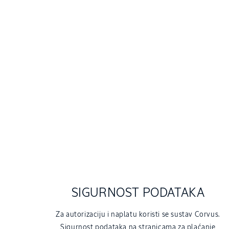
c
i
j
a
:
SIGURNOST PODATAKA
Za autorizaciju i naplatu koristi se sustav Corvus.
Sigurnost podataka na stranicama za plaćanje