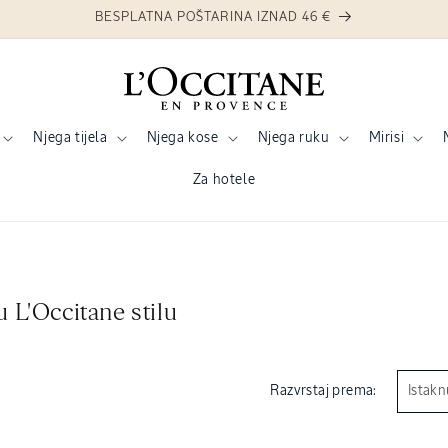
Njega tijela
Njega kose
Njega ruku
Mirisi
Za hotele
 L'Occitane stilu
Razvrstaj prema: