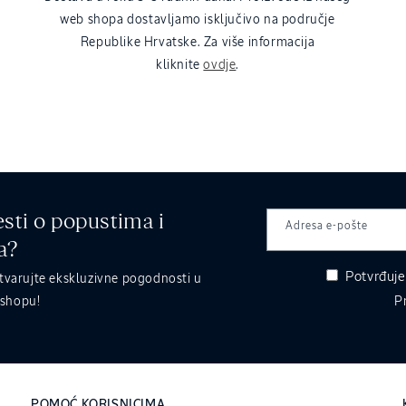
web shopa dostavljamo isključivo na područje
Republike Hrvatske. Za više informacija
kliknite
ovdje
.
esti o popustima i
Adresa e-pošte
a?
Potvrđuje
stvarujte ekskluzivne pogodnosti u
bshopu!
P
POMOĆ KORISNICIMA