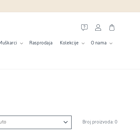
POKLON I BESPLAT
Prijava
Košarica
Muškarci
Rasprodaja
Kolekcije
O nama
Broj proizvoda: 0