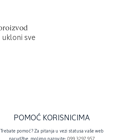
proizvod
i
ukloni sve
POMOĆ KORISNICIMA
Trebate pomoć? Za pitanja u vezi statusa vaše web
narudžbe, molimo nazovite:
099 3297 957