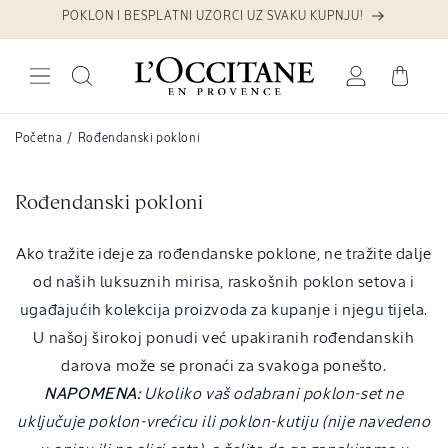
Preskoči na sadržaj
POKLON I BESPLATNI UZORCI UZ SVAKU KUPNJU!
Prijava
Košarica
Početna
/
Rođendanski pokloni
K
Rođendanski pokloni
o
l
Ako tražite ideje za rođendanske poklone, ne tražite dalje
e
od naših luksuznih mirisa, raskošnih poklon setova i
k
ugađajućih kolekcija proizvoda za kupanje i njegu tijela.
c
U našoj širokoj ponudi već upakiranih rođendanskih
i
darova može se pronaći za svakoga ponešto.
j
NAPOMENA:
Ukoliko vaš odabrani poklon-set ne
a
uključuje poklon-vrećicu ili poklon-kutiju (nije navedeno
: