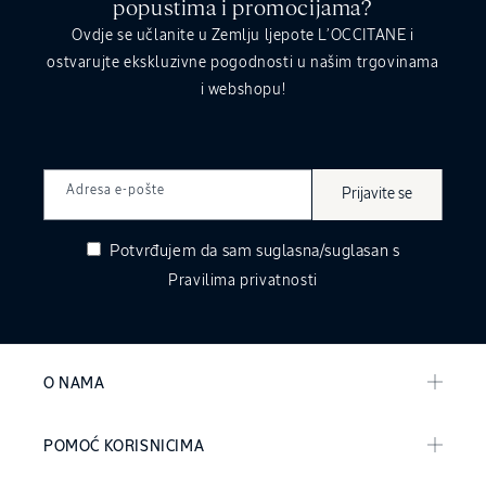
popustima i promocijama?
Ovdje se učlanite u Zemlju ljepote L’OCCITANE i
ostvarujte ekskluzivne pogodnosti u našim trgovinama
i webshopu!
Adresa e-pošte
Prijavite se
Potvrđujem da sam suglasna/suglasan s
Pravilima privatnosti
O NAMA
POMOĆ KORISNICIMA