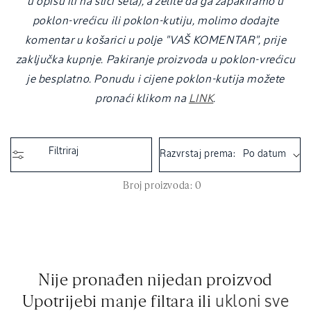
u opisu ili na slici seta), a želite da ga zapakiramo u
poklon-vrećicu ili poklon-kutiju, molimo dodajte
komentar u košarici u polje "VAŠ KOMENTAR", prije
zaključka kupnje. Pakiranje proizvoda u poklon-vrećicu
je besplatno. Ponudu i cijene poklon-kutija možete
pronaći klikom na
LINK
.
Filtriraj
Razvrstaj prema:
Broj proizvoda: 0
Nije pronađen nijedan proizvod
Upotrijebi manje filtara ili
ukloni sve