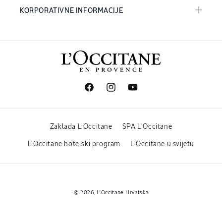
KORPORATIVNE INFORMACIJE
Facebook
Instagram
YouTube
Zaklada L'Occitane
SPA L'Occitane
L'Occitane hotelski program
L'Occitane u svijetu
Načini
© 2026,
L'Occitane Hrvatska
plaćanja